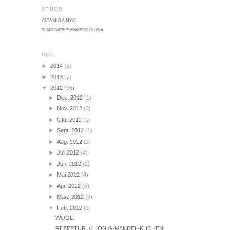
OTHER.
ALTAMIRA NYC
BLIND DATE SWINGERS CLUB
♥
OLD.
►
2014
(3)
►
2013
(7)
▼
2012
(36)
►
Dez. 2012
(1)
►
Nov. 2012
(3)
►
Okt. 2012
(1)
►
Sept. 2012
(1)
►
Aug. 2012
(2)
►
Juli 2012
(4)
►
Juni 2012
(2)
►
Mai 2012
(4)
►
Apr. 2012
(5)
►
März 2012
(3)
▼
Feb. 2012
(3)
WOOL.
REZEPTUR. // HONIG-MANDEL-KUCHEN.