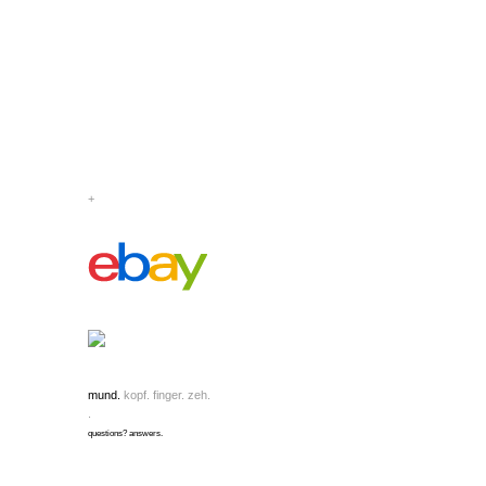
+
mund.
kopf. finger. zeh.
.
questions? answers.