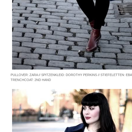
PULLOVER: ZARA // SPITZENKLEID: DOROTHY PERKINS // STIEFELETTEN: EBAY
TRENCHCOAT: 2ND HAND