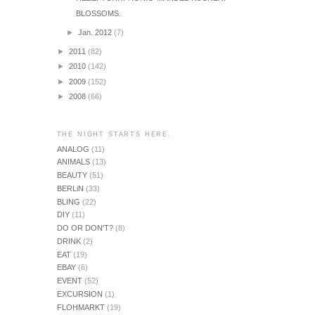
BLOSSOMS.
►
Jan. 2012
(7)
►
2011
(82)
►
2010
(142)
►
2009
(152)
►
2008
(66)
THE NIGHT STARTS HERE.
ANALOG
(11)
ANIMALS
(13)
BEAUTY
(51)
BERLiN
(33)
BLING
(22)
DIY
(11)
DO OR DON'T?
(8)
DRINK
(2)
EAT
(19)
EBAY
(6)
EVENT
(52)
EXCURSION
(1)
FLOHMARKT
(19)